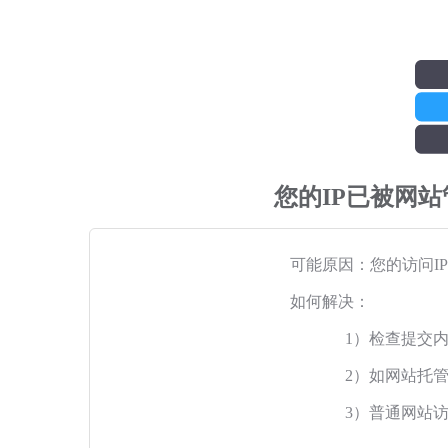
您的IP已被网
可能原因：您的访问I
如何解决：
1）检查提交
2）如网站托
3）普通网站