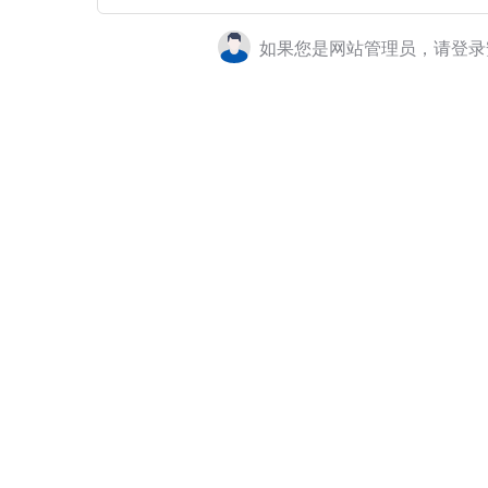
如果您是网站管理员，请登录